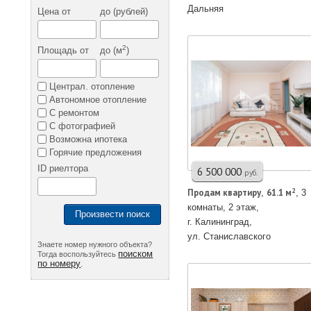
Дальняя
Цена от
до (рублей)
2
Площадь от
до (м
)
Централ. отопление
Автономное отопление
С ремонтом
С фотографией
Возможна ипотека
Горячие предложения
ID риелтора
6 500 000
руб.
2
Продам квартирy
61.1 м
,
, 3
комнаты, 2 этаж,
Произвести поиск
г. Калининград,
ул. Станиславского
Знаете номер нужного объекта?
поиском
Тогда воспользуйтесь
по номеру
.