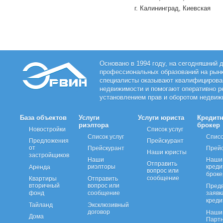
г. Калининград, Киевская
Основано в 1994 году, на сегодняшний 
профессиональных образований на рын
специалисты оказывают квалифицирован
недвижимости и помогают оперативно р
установлением прав и оборотом недвиж
База объектов
Услуги
Услуги юриста
Кредит
риэлтора
брокер
Новостройки
Список услуг
Список услуг
Списо
Предложения
Прейскурант
от
Прейскурант
Прейс
Наши юристы
застройщиков
Наши
Наши
Отправить
риэлторы
кред
Аренда
вопрос или
брок
сообщение
Квартиры
Отправить
вторичный
вопрос или
Пред
фонд
сообщение
заявк
креди
Тайланд
Эксклюзивный
договор
Наши 
Дома
Парт