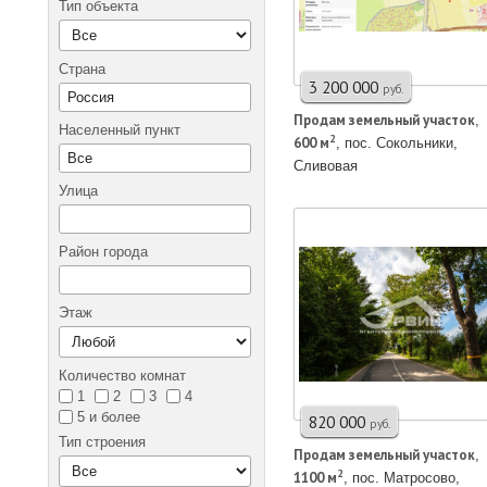
Тип объекта
Страна
3 200 000
руб.
Продам земельный участок
,
Населенный пункт
2
600 м
, пос. Сокольники,
Сливовая
Улица
Район города
Этаж
Количество комнат
1
2
3
4
5 и более
820 000
руб.
Тип строения
Продам земельный участок
,
2
1100 м
, пос. Матросово,