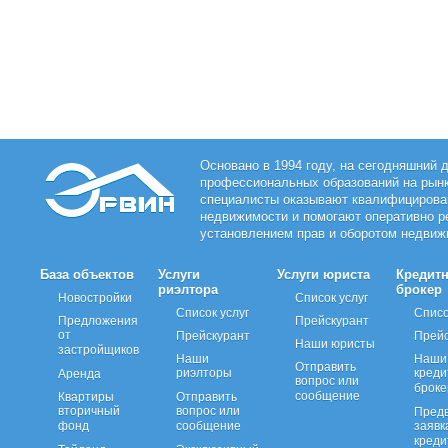
Основано в 1994 году, на сегодняшний 
профессиональных образований на рын
специалисты оказывают квалифицирован
недвижимости и помогают оперативно р
установлением прав и оборотом недвиж
База объектов
Услуги
Услуги юриста
Кредит
риэлтора
брокер
Новостройки
Список услуг
Список услуг
Списо
Предложения
Прейскурант
от
Прейскурант
Прейс
Наши юристы
застройщиков
Наши
Наши
Отправить
риэлторы
кред
Аренда
вопрос или
брок
сообщение
Квартиры
Отправить
вторичный
вопрос или
Пред
фонд
сообщение
заявк
креди