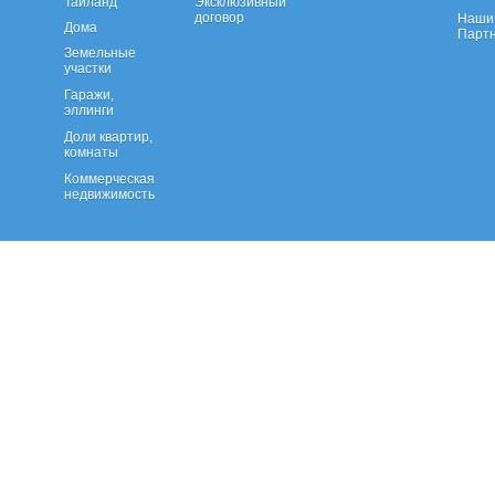
Тайланд
Эксклюзивный
договор
Наши 
Дома
Парт
Земельные
участки
Гаражи,
эллинги
Доли квартир,
комнаты
Коммерческая
недвижимость