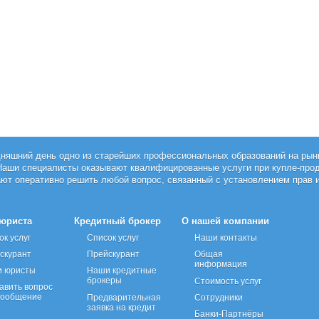
одняшний день одно из старейших профессиональных образований на рын
Наши специалисты оказывают квалифицированные услуги при купле-про
ют оперативно решить любой вопрос, связанный с установлением прав 
 юриста
Кредитный брокер
О нашей компании
ок услуг
Список услуг
Наши контакты
скурант
Прейскурант
Общая
информация
 юристы
Наши кредитные
брокеры
Стоимость услуг
авить вопрос
сообщение
Предварительная
Сотрудники
заявка на кредит
Банки-Партнёры