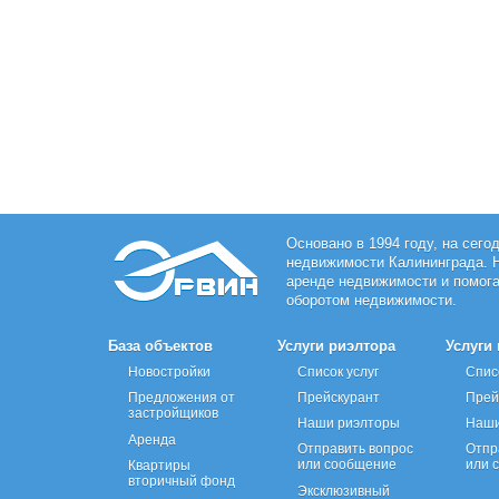
Основано в 1994 году, на сег
недвижимости Калининграда. 
аренде недвижимости и помога
оборотом недвижимости.
База объектов
Услуги риэлтора
Услуги
Новостройки
Список услуг
Спис
Предложения от
Прейскурант
Прей
застройщиков
Наши риэлторы
Наши
Аренда
Отправить вопрос
Отпр
или сообщение
или 
Квартиры
вторичный фонд
Эксклюзивный