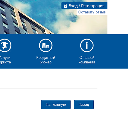
Вход / Регистрация
Оставить отзыв
Услуги
Кредитный
О нашей
юриста
брокер
компании
На главную
Назад