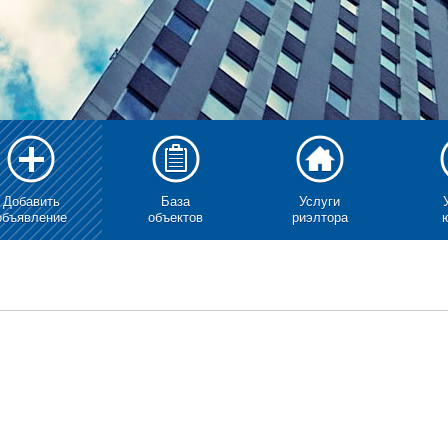
Добавить
База
Услуги
объявление
объектов
риэлтора