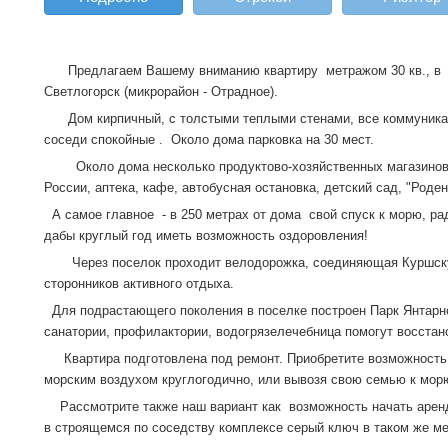
Предлагаем Вашему вниманию квaртиру метражом 30 кв., в г
Светлогорск (микрорайон - Отрадное).
Дом кирпичный, с толстыми теплыми стенами, все коммуникац
соседи спокойные . Около дома парковка на 30 мест.
Около дома несколько продуктово-хозяйственных магазинов.
России, аптека, кафе, автобусная остановка, детский сад, "Роде
А самое главное - в 250 метрах от дома свой спуск к морю, рад
дабы круглый год иметь возможность оздоровления!
Через поселок проходит велодорожка, соединяющая Куршскую
сторонников активного отдыха.
Для подрастающего поколения в поселке построен Парк Янтарн
санатории, профилактории, водогрязелечебница помогут восстан
Квартира подготовлена под ремонт. Приобретите возможность 
морским воздухом круглогодично, или вывозя свою семью к морю
Рассмотрите также наш вариант как возможность начать арендн
в строящемся по соседству комплексе серый ключ в таком же м