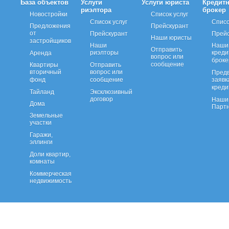
База объектов
Услуги
Услуги юриста
Кредит
риэлтора
брокер
Новостройки
Список услуг
Список услуг
Списо
Предложения
Прейскурант
от
Прейскурант
Прейс
Наши юристы
застройщиков
Наши
Наши
Отправить
риэлторы
кред
Аренда
вопрос или
брок
сообщение
Квартиры
Отправить
вторичный
вопрос или
Пред
фонд
сообщение
заявк
креди
Тайланд
Эксклюзивный
договор
Наши 
Дома
Парт
Земельные
участки
Гаражи,
эллинги
Доли квартир,
комнаты
Коммерческая
недвижимость